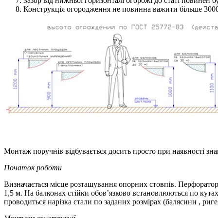
Зазор від нижньої горизонталі огорожі до статі повинен бу
Конструкція огородження не повинна важити більше 3000
Монтаж поручнів відбувається досить просто при наявності знан
Початок роботи
Визначається місце розташування опорних стовпів. Перфорато
1,5 м. На балконах стійки обов’язково встановлюються по кутах
проводиться нарізка стали по заданих розмірах (балясини , ригел