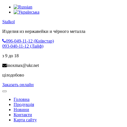
Stalkol
Изделия из нержавейки
и чёрного металла
096-049-11-12 (Київстар)
093-040-11-12 (Лайф)
з 9 до 18
inoxmax@ukr.net
цілодобово
Заказать онлайн
Toggle
navigation
Головна
Продукція
Новини
Контакти
Карта сайту