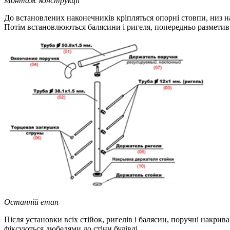
Монтаж конструкції
До встановлених наконечників кріпляться опорні стовпи, низ 
Потім встановлюються балясини і ригеля, попередньо разметив 
Останній етап
Після установки всіх стійок, ригелів і балясин, поручні накр
фіксуються дюбелями до стіни будівлі.