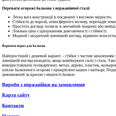
Переваги огорожі балкона з нержавіючої сталі:
Легка вага конструкції в поєднанні з високою міцністю.
Стійкість до корозії, атмосферного впливу, перепадів тем
Простота догляду полягає в звичайній чищенні або мийці.
Лояльна ціна з урахуванням довговічності і стійкості.
Модний і акуратний зовнішній вигляд, відмінно вписується
Варіанти перил для балкона
Найпростіший і дешевий варіант – стійки з частим запаленням з 
зовнішній вигляд виходить, якщо комбінувати скло і сталь. Та
використовувати полікарбонат, метал, дерево, пластик, кольо
унісон балконного огорожі і прикріплені кашпо і квіткарі. Под
дивовижний за красою і міцності балкон.
Вироби з нержавійки на замовлення
Карта сайту
Контакти