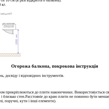
ти 10 см (в разі відкритого балкона).
 кг.
Огорожа балкона, покрокова інструкція
ь, досвіду і відповідних інструментів.
ром прикріплюються до плити наконечники. Використовується св
 і близько стен.Расстояніе до краю плити не повинно бути менше 
і, поручні, кути і інші елементи).