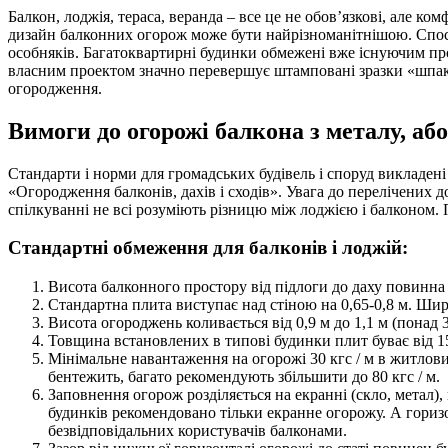
Балкон, лоджія, тераса, веранда – все це не обов’язкові, але к
дизайн балконних огорож може бути найрізноманітнішою. Спосо
особняків. Багатоквартирні будинки обмежені вже існуючим про
власним проектом значно перевершує штамповані зразки «шпакі
огородження.
Вимоги до огорожі балкона з металу, або
Стандарти і норми для громадських будівель і споруд викладен
«Огородження балконів, дахів і сходів». Увага до перелічених 
спілкуванні не всі розуміють різницю між лоджією і балконом. П
Стандартні обмеження для балконів і лоджій:
Висота балконного простору від підлоги до даху повинна 
Стандартна плита виступає над стіною на 0,65-0,8 м. Шир
Висота огороджень коливається від 0,9 м до 1,1 м (понад 
Товщина встановлених в типові будинки плит буває від 15
Мінімальне навантаження на огорожі 30 кгс / м в житлов
бентежить, багато рекомендують збільшити до 80 кгс / м.
Заповнення огорож розділяється на екранні (скло, метал)
будинків рекомендовано тільки екранне огорожу. А горизон
безвідповідальних користувачів балконами.