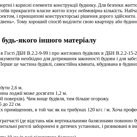
омфортні і корисні елементи конструкції будинку. Для безпеки жит
бів прикрасити власне житло існує неймовірна кількість. Найч
ектом, і принципові конструкторські рішення дорого здійснити. 
вень». Тому хороший спосіб виділити свою квартиру або будинок
 будь-якого іншого матеріалу
і в Гості ДБН В.2.2-9-99 і про житлових будівлях в ДБН В.2.2-1
документів необхідно для дотримання законності будови і для за
ерше це частина будівлі, самостійна кімната, вбудована в будино
бути 2,6 м.
ина лоджії може досягати 1,2 м.
30 поверхів). Чим вище будівля, тим більше огорожу.
 до 22 см.
их приміщеннях, в той час як на трибунах 120 кгс / м. Хоча про
, гратчасті (де відстань між вертикальними балясинами повинно 
тальні ригелі заборонені в дитячих установах, і ризиковані в і