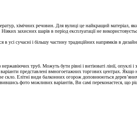
ператур, хімічних речовин. Для вулиці це найкращий матеріал, яки
 Ніяких захисних шарів в період експлуатації не використовуєтьс
 в усі сучасні і більшу частину традиційних напрямків в дизайн
нержавіючих труб. Можуть бути рівні і витіюваті лінії, опуклі і 
кі варіанти представлені вмногоетажних торгових центрах. Якщо 
рове скло. Елітні види балконних огорож доповнюються дерев’ян
ивившись фото можливих варіантів, Ви самі переконаєтеся, що рі