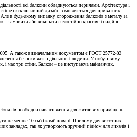
тєдіяльності всі балкони обладнуються перилами. Архітектура і
астіше ексклюзивний дизайн замовляється для приватних
Але в будь-якому випадку, огородження балконів з металу за
 – замовити або виконати самостійно красиве і надійне
5-2005. А також визначальним документом є ГОСТ 25772-83
безпечення безпеки життєдіяльності людини. У побутовому
к, і має три стіни. Балкон – це виступаюча майданчик.
фесіоналів необхідна навантаження для житлових приміщень
бути не менше 10 см) і комбіновані. Причому для висотних
нших закладах, так як утворюють зручний підйом для лихачів і