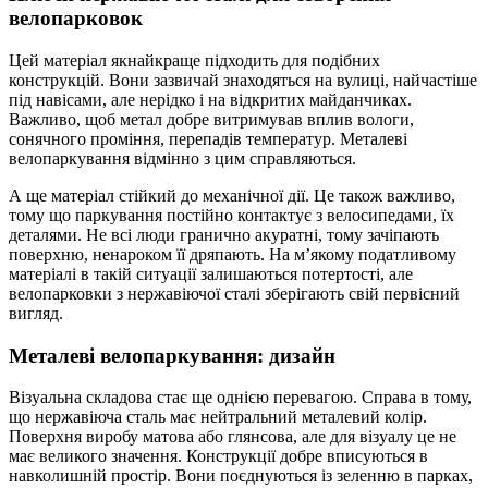
велопарковок
Цей матеріал якнайкраще підходить для подібних
конструкцій. Вони зазвичай знаходяться на вулиці, найчастіше
під навісами, але нерідко і на відкритих майданчиках.
Важливо, щоб метал добре витримував вплив вологи,
сонячного проміння, перепадів температур. Металеві
велопаркування відмінно з цим справляються.
А ще матеріал стійкий до механічної дії. Це також важливо,
тому що паркування постійно контактує з велосипедами, їх
деталями. Не всі люди гранично акуратні, тому зачіпають
поверхню, ненароком її дряпають. На м’якому податливому
матеріалі в такій ситуації залишаються потертості, але
велопарковки з нержавіючої сталі зберігають свій первісний
вигляд.
Металеві велопаркування: дизайн
Візуальна складова стає ще однією перевагою. Справа в тому,
що нержавіюча сталь має нейтральний металевий колір.
Поверхня виробу матова або глянсова, але для візуалу це не
має великого значення. Конструкції добре вписуються в
навколишній простір. Вони поєднуються із зеленню в парках,