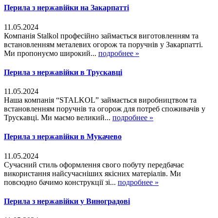
Перила з нержавійки на Закарпатті
11.05.2024
Компанія Stalkol професійно займається виготовленням та
встановленням металевих огорож та поручнів у Закарпатті.
Ми пропонуємо широкий...
подробнее »
Перила з нержавійки в Трускавці
11.05.2024
Наша компанія “STALKOL” займається виробництвом та
встановленням поручнів та огорож для потреб споживачів у
Трускавці. Ми маємо великий...
подробнее »
Перила з нержавійки в Мукачево
11.05.2024
Сучасний стиль оформлення свого побуту передбачає
використання найсучасніших якісних матеріалів. Ми
повсюдно бачимо конструкції зі...
подробнее »
Перила з нержавійки у Виноградові