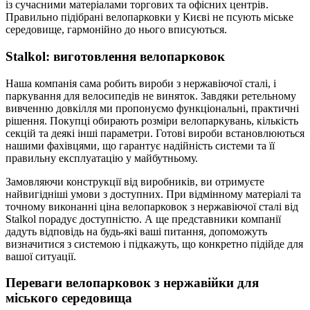
із сучасними матеріалами торгових та офісних центрів.
Правильно підібрані велопарковки у Києві не псують міське
середовище, гармонійно до нього вписуються.
Stalkol: виготовлення велопарковок
Наша компанія сама робить вироби з нержавіючої сталі, і
паркування для велосипедів не виняток. Завдяки ретельному
вивченню довкілля ми пропонуємо функціональні, практичні
рішення. Покупці обирають розміри велопаркувань, кількість
секцій та деякі інші параметри. Готові вироби встановлюються
нашими фахівцями, що гарантує надійність системи та її
правильну експлуатацію у майбутньому.
Замовляючи конструкції від виробників, ви отримуєте
найвигідніші умови з доступних. При відмінному матеріалі та
точному виконанні ціна велопарковок з нержавіючої сталі від
Stalkol порадує доступністю. А ще представники компанії
дадуть відповідь на будь-які ваші питання, допоможуть
визначитися з системою і підкажуть, що конкретно підійде для
вашої ситуації.
Переваги велопарковок з нержавійки для
міського середовища