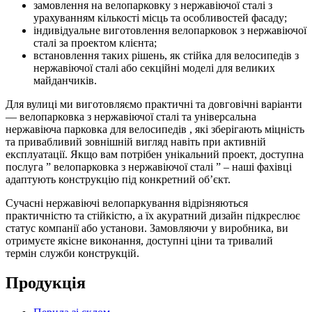
замовлення на
велопарковку з нержавіючої сталі
з
урахуванням кількості місць та особливостей фасаду;
індивідуальне
виготовлення велопарковок з нержавіючої
сталі
за проектом клієнта;
встановлення таких рішень, як
стійка для велосипедів з
нержавіючої сталі
або секційні моделі для великих
майданчиків.
Для вулиці ми виготовляємо практичні та довговічні варіанти
—
велопарковка з нержавіючої сталі
та універсальна
нержавіюча парковка для велосипедів
, які зберігають міцність
та привабливий зовнішній вигляд навіть при активній
експлуатації. Якщо вам потрібен унікальний проект, доступна
послуга ”
велопарковка з нержавіючої сталі
” – наші фахівці
адаптують конструкцію під конкретний об’єкт.
Сучасні
нержавіючі велопаркування
відрізняються
практичністю та стійкістю, а їх акуратний дизайн підкреслює
статус компанії або установи. Замовляючи у виробника, ви
отримуєте якісне виконання, доступні ціни та тривалий
термін служби конструкцій.
Продукція