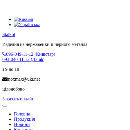
Stalkol
Изделия из нержавейки
и чёрного металла
096-049-11-12 (Київстар)
093-040-11-12 (Лайф)
з 9 до 18
inoxmax@ukr.net
цілодобово
Заказать онлайн
Toggle
navigation
Головна
Продукція
Новини
Контакти