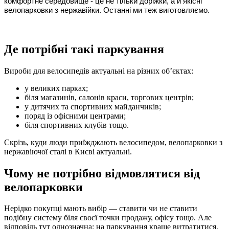
комфортне середовище - це не тільки доріжки, а й якісні 
велопарковки з нержавійки. Останні ми теж виготовляємо.
Де потрібні такі паркування
Вироби для велосипедів актуальні на різних об’єктах:
у великих парках;
біля магазинів, салонів краси, торгових центрів;
у дитячих та спортивних майданчиків;
поряд із офісними центрами;
біля спортивних клубів тощо.
Скрізь, куди люди приїжджають велосипедом, велопарковки з
нержавіючої сталі в Києві актуальні.
Чому не потрібно відмовлятися від
велопарковки
Нерідко покупці мають вибір — ставити чи не ставити
подібну систему біля своєї точки продажу, офісу тощо. Але
відповідь тут однозначна: на паркування краще витратитися.