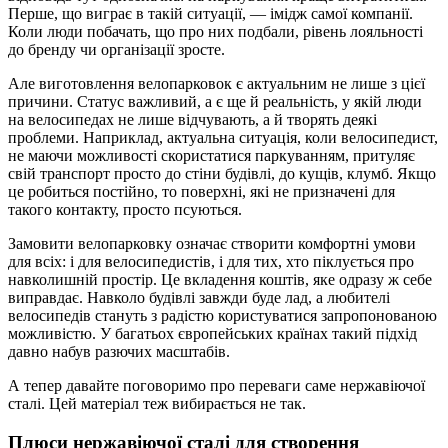
Перше, що виграє в такій ситуації, — імідж самої компанії.
Коли люди побачать, що про них подбали, рівень лояльності
до бренду чи організації зросте.
Але виготовлення велопарковок є актуальним не лише з цієї
причини. Статус важливий, а є ще й реальність, у якій люди
на велосипедах не лише відчувають, а й творять деякі
проблеми. Наприклад, актуальна ситуація, коли велосипедист,
не маючи можливості скористатися паркуванням, притуляє
свій транспорт просто до стіни будівлі, до кущів, клумб. Якщо
це робиться постійно, то поверхні, які не призначені для
такого контакту, просто псуються.
Замовити велопарковку означає створити комфортні умови
для всіх: і для велосипедистів, і для тих, хто піклується про
навколишній простір. Це вкладення коштів, яке одразу ж себе
виправдає. Навколо будівлі завжди буде лад, а любителі
велосипедів стануть з радістю користуватися запропонованою
можливістю. У багатьох європейських країнах такий підхід
давно набув разючих масштабів.
А тепер давайте поговоримо про переваги саме нержавіючої
сталі. Цей матеріал теж вибирається не так.
Плюси нержавіючої сталі для створення