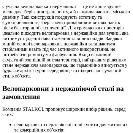
Сучасна велопарковка з нержавійки — це не лише зручне
місце для зберігання транспорту, а й важлива частина міського
дизайну. Такі конструкції поєднують естетику та
функціональність, зберігаючи привабливий вигляд навіть
після багаторічної експлуатації. Для громадських просторів
ідеально підходить велопарковка з нержавійки для вулиці, яка
витримує щоденні навантаження та вплив опадів. Завдяки
міцній основі велопарковки з нержавійки залишаються
стабільними навіть під час активного використання, не
потребуючи ремонту чи фарбування. Якщо важливий
акуратний зовнішній вигляд території, найкращим рішенням
стане нержавіюча велопарковка, що гармонійно вписується у
будь-яке архітектурне середовище та підкреслює сучасний
стиль об’єкта.
Велопарковки з нержавіючої сталі на
замовлення
Компанія STALKOL пропонує широкий вибір рішень, серед
яких:
велопарковка з нержавіючої сталі купити
для житлових
та комерційних об’єктів;