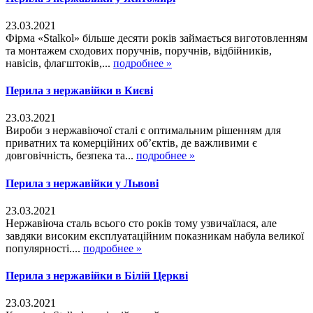
23.03.2021
Фірма «Stalkol» більше десяти років займається виготовленням
та монтажем сходових поручнів, поручнів, відбійників,
навісів, флагштоків,...
подробнее »
Перила з нержавійки в Києві
23.03.2021
Вироби з нержавіючої сталі є оптимальним рішенням для
приватних та комерційних об’єктів, де важливими є
довговічність, безпека та...
подробнее »
Перила з нержавійки у Львові
23.03.2021
Нержавіюча сталь всього сто років тому узвичаїлася, але
завдяки високим експлуатаційним показникам набула великої
популярності....
подробнее »
Перила з нержавійки в Білій Церкві
23.03.2021