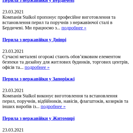
Перила з нержавійки у Бердичеві
23.03.2021
Компанія Stalkol пропонує професійне виготовлення та
встановлення перил та поручнів з нержавіючої сталі в
Бердичеві. Ми працюємо з...
подробнее »
Перила з нержавійки у Дніпрі
23.03.2021
Сучасні металеві огорожі стають обов’язковим елементом
безпеки та дизайну для житлових будинків, торгових центрів,
офісів та...
подробнее »
Перила з нержавійки у Запоріжжі
23.03.2021
Компанія Stalkol виконує виготовлення та встановлення
перил, поручнів, відбійників, навісів, флагштоків, козирків та
інших виробів із...
подробнее »
Перила з нержавійки у Житомирі
23.03.2021