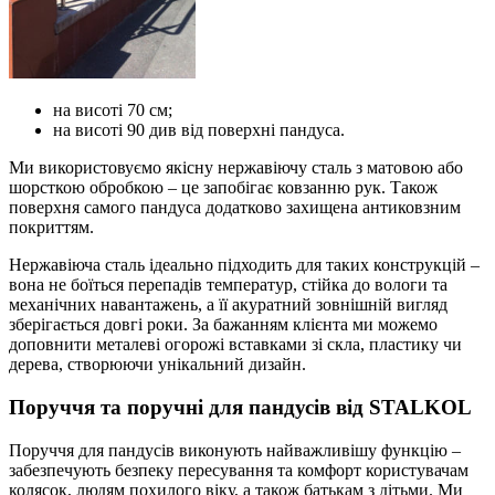
на висоті 70 см;
на висоті 90 див від поверхні пандуса.
Ми використовуємо якісну нержавіючу сталь з матовою або
шорсткою обробкою – це запобігає ковзанню рук. Також
поверхня самого пандуса додатково захищена антиковзним
покриттям.
Нержавіюча сталь ідеально підходить для таких конструкцій –
вона не боїться перепадів температур, стійка до вологи та
механічних навантажень, а її акуратний зовнішній вигляд
зберігається довгі роки. За бажанням клієнта ми можемо
доповнити металеві огорожі вставками зі скла, пластику чи
дерева, створюючи унікальний дизайн.
Поруччя та поручні для пандусів від STALKOL
Поруччя для пандусів виконують найважливішу функцію –
забезпечують безпеку пересування та комфорт користувачам
колясок, людям похилого віку, а також батькам з дітьми. Ми