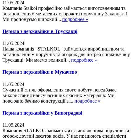
11.05.2024
Компанія Stalkol професійно займається виготовленням та
встановленням металевих огорож та поручнів у Закарпатті.
Ми пропонуємо широкий...
подробнее »
Перила з нержавійки в Трускавці
11.05.2024
Наша компанія “STALKOL” займається виробництвом та
встановленням поручнів та огорож для потреб споживачів у
Трускавці. Ми маємо великий...
подробнее »
Перила з нержавійки в Мукачево
11.05.2024
Сучасний стиль оформлення свого побуту передбачає
використання найсучасніших якісних матеріалів. Ми
повсюдно бачимо конструкції зі...
подробнее »
Перила з нержавійки у Виноградові
11.05.2024
Компанія STALKOL займається встановленням поручнів та
огорож другий десяток років. У нас працюють спеціалісти