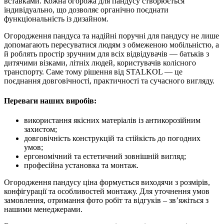
вставками. Кожна огорожа для пандусу створюється
індивідуально, що дозволяє органічно поєднати
функціональність із дизайном.
Огородження пандуса та надійні поручні для пандусу не лише
допомагають пересуватися людям з обмеженою мобільністю, а
й роблять простір зручним для всіх відвідувачів — батьків з
дитячими візками, літніх людей, користувачів колісного
транспорту. Саме тому рішення від STALKOL — це
поєднання довговічності, практичності та сучасного вигляду.
Переваги наших виробів:
використання якісних матеріалів із антикорозійним
захистом;
довговічність конструкцій та стійкість до погодних
умов;
ергономічний та естетичний зовнішній вигляд;
професійна установка та монтаж.
Огородження пандусу ціна формується виходячи з розмірів,
конфігурації та особливостей монтажу. Для уточнення умов
замовлення, отримання фото робіт та відгуків – зв’яжіться з
нашими менеджерами.