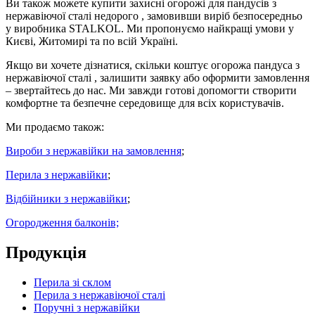
Ви також можете купити захисні огорожі для пандусів з
нержавіючої сталі недорого , замовивши виріб безпосередньо
у виробника STALKOL. Ми пропонуємо найкращі умови у
Києві, Житомирі та по всій Україні.
Якщо ви хочете дізнатися, скільки коштує огорожа пандуса з
нержавіючої сталі , залишити заявку або оформити замовлення
– звертайтесь до нас. Ми завжди готові допомогти створити
комфортне та безпечне середовище для всіх користувачів.
Ми продаємо також:
Вироби з нержавійки на замовлення
;
Перила з нержавійки
;
Відбійники з нержавійки
;
Огородження балконів;
Продукція
Перила зі склом
Перила з нержавіючої сталі
Поручні з нержавійки