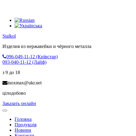
Stalkol
Изделия из нержавейки
и чёрного металла
096-049-11-12 (Київстар)
093-040-11-12 (Лайф)
з 9 до 18
inoxmax@ukr.net
цілодобово
Заказать онлайн
Toggle
navigation
Головна
Продукція
Новини
Контакти