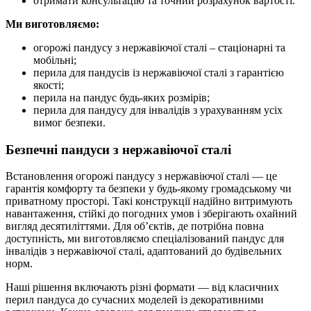
отримати консультацію та точний розрахунок вартості.
Ми виготовляємо:
огорожі пандусу з нержавіючої сталі – стаціонарні та
мобільні;
перила для пандусів із нержавіючої сталі з гарантією
якості;
перила на пандус будь-яких розмірів;
перила для пандусу для інвалідів з урахуванням усіх
вимог безпеки.
Безпечні пандуси з нержавіючої сталі
Встановлення огорожі пандусу з нержавіючої сталі — це
гарантія комфорту та безпеки у будь-якому громадському чи
приватному просторі. Такі конструкції надійно витримують
навантаження, стійкі до погодних умов і зберігають охайний
вигляд десятиліттями. Для об’єктів, де потрібна повна
доступність, ми виготовляємо спеціалізований пандус для
інвалідів з нержавіючої сталі, адаптований до будівельних
норм.
Наші рішення включають різні формати — від класичних
перил пандуса до сучасних моделей із декоративними