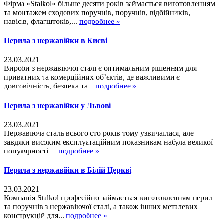
Фірма «Stalkol» більше десяти років займається виготовленням
та монтажем сходових поручнів, поручнів, відбійників,
навісів, флагштоків,...
подробнее »
Перила з нержавійки в Києві
23.03.2021
Вироби з нержавіючої сталі є оптимальним рішенням для
приватних та комерційних об’єктів, де важливими є
довговічність, безпека та...
подробнее »
Перила з нержавійки у Львові
23.03.2021
Нержавіюча сталь всього сто років тому узвичаїлася, але
завдяки високим експлуатаційним показникам набула великої
популярності....
подробнее »
Перила з нержавійки в Білій Церкві
23.03.2021
Компанія Stalkol професійно займається виготовленням перил
та поручнів з нержавіючої сталі, а також інших металевих
конструкцій для...
подробнее »