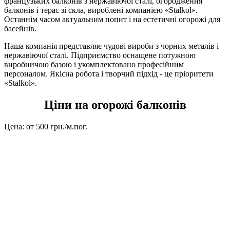
французьких балконів з нержавіючої сталі, огородження
балконів і терас зі скла, вироблені компанією «Stalkol».
Останнім часом актуальним попит і на естетичні огорожі для
басейнів.
Наша компанія представляє чудові вироби з чорних металів і
нержавіючої сталі. Підприємство оснащене потужною
виробничою базою і укомплектовано професійним
персоналом. Якісна робота і творчий підхід - це пріоритети
«Stalkol».
Ціни на огорожі балконів
Цена:
от 500 грн./м.пог.