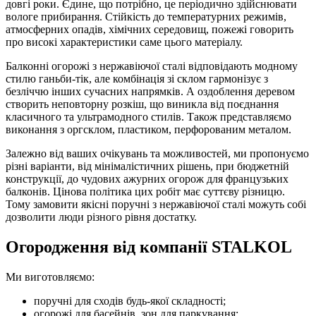
довгі роки. Єдине, що потрібно, це періодично здійснювати
вологе прибирання. Стійкість до температурних режимів,
атмосферних опадів, хімічних середовищ, пожежі говорить
про високі характеристики саме цього матеріалу.
Балконні огорожі з нержавіючої сталі відповідають модному
стилю ганьби-тік, але комбінація зі склом гармонізує з
безліччю інших сучасних напрямків. А оздоблення деревом
створить неповторну розкіш, що виникла від поєднання
класичного та ультрамодного стилів. Також представляємо
виконання з оргсклом, пластиком, перфорованим металом.
Залежно від ваших очікувань та можливостей, ми пропонуємо
різні варіанти, від мінімалістичних рішень, при бюджетній
конструкції, до чудових ажурних огорож для французьких
балконів. Цінова політика цих робіт має суттєву різницю.
Тому замовити якісні поручні з нержавіючої сталі можуть собі
дозволити люди різного рівня достатку.
Огородження від компанії STALKOL
Ми виготовляємо:
поручні для сходів будь-якої складності;
огорожі для басейнів, зон для паркування;