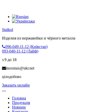
Stalkol
Изделия из нержавейки
и чёрного металла
096-049-11-12 (Київстар)
093-040-11-12 (Лайф)
з 9 до 18
inoxmax@ukr.net
цілодобово
Заказать онлайн
Toggle
navigation
Головна
Продукція
Новини
Контакти