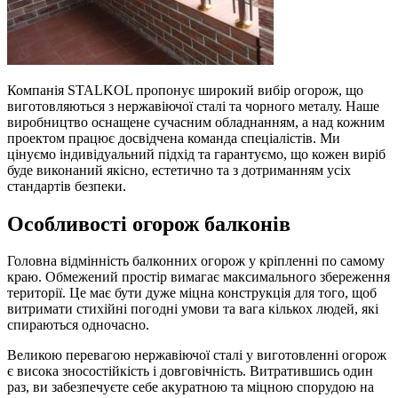
Компанія STALKOL пропонує широкий вибір огорож, що
виготовляються з нержавіючої сталі та чорного металу. Наше
виробництво оснащене сучасним обладнанням, а над кожним
проектом працює досвідчена команда спеціалістів. Ми
цінуємо індивідуальний підхід та гарантуємо, що кожен виріб
буде виконаний якісно, естетично та з дотриманням усіх
стандартів безпеки.
Особливості огорож балконів
Головна відмінність балконних огорож у кріпленні по самому
краю. Обмежений простір вимагає максимального збереження
території. Це має бути дуже міцна конструкція для того, щоб
витримати стихійні погодні умови та вага кількох людей, які
спираються одночасно.
Великою перевагою нержавіючої сталі у виготовленні огорож
є висока зносостійкість і довговічність. Витратившись один
раз, ви забезпечуєте себе акуратною та міцною спорудою на