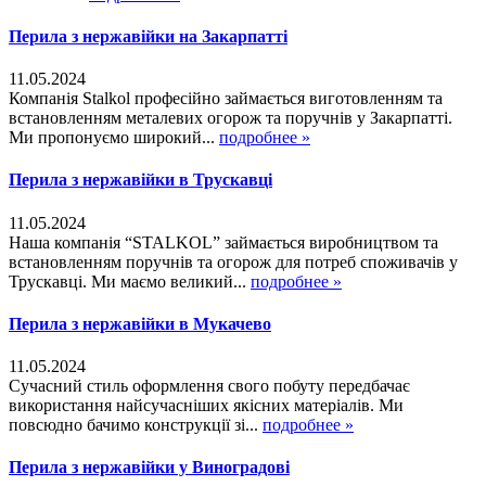
Перила з нержавійки на Закарпатті
11.05.2024
Компанія Stalkol професійно займається виготовленням та
встановленням металевих огорож та поручнів у Закарпатті.
Ми пропонуємо широкий...
подробнее »
Перила з нержавійки в Трускавці
11.05.2024
Наша компанія “STALKOL” займається виробництвом та
встановленням поручнів та огорож для потреб споживачів у
Трускавці. Ми маємо великий...
подробнее »
Перила з нержавійки в Мукачево
11.05.2024
Сучасний стиль оформлення свого побуту передбачає
використання найсучасніших якісних матеріалів. Ми
повсюдно бачимо конструкції зі...
подробнее »
Перила з нержавійки у Виноградові