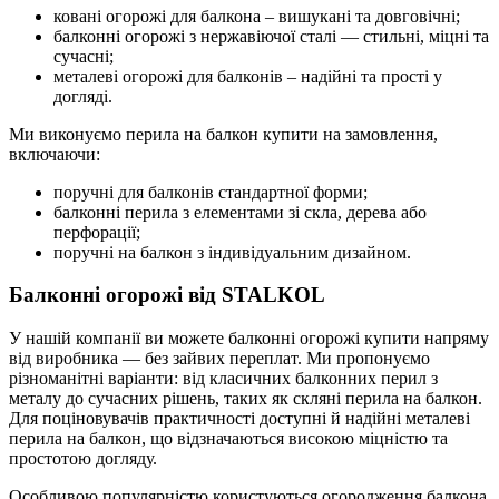
ковані огорожі для балкона
– вишукані та довговічні;
балконні огорожі з нержавіючої сталі
— стильні, міцні та
сучасні;
металеві огорожі для балконів
– надійні та прості у
догляді.
Ми виконуємо
перила на балкон купити
на замовлення,
включаючи:
поручні для балконів
стандартної форми;
балконні перила
з елементами зі скла, дерева або
перфорації;
поручні на балкон
з індивідуальним дизайном.
Балконні огорожі від STALKOL
У нашій компанії ви можете
балконні огорожі купити напряму
від виробника — без зайвих переплат. Ми пропонуємо
різноманітні варіанти: від класичних балконних перил з
металу до сучасних рішень, таких як скляні перила на балкон.
Для поціновувачів практичності доступні й надійні металеві
перила на балкон, що відзначаються високою міцністю та
простотою догляду.
Особливою популярністю користуються огородження балкона