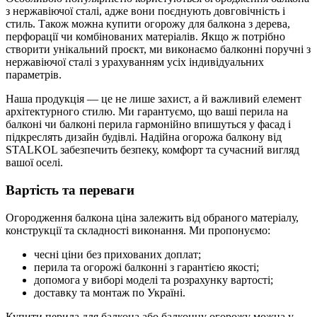
з нержавіючої сталі, адже вони поєднують довговічність і
стиль. Також можна купити огорожу для балкона з дерева,
перфорації чи комбінованих матеріалів. Якщо ж потрібно
створити унікальний проєкт, ми виконаємо балконні поручні з
нержавіючої сталі з урахуванням усіх індивідуальних
параметрів.
Наша продукція — це не лише захист, а й важливий елемент
архітектурного стилю. Ми гарантуємо, що ваші перила на
балконі чи балконі перила гармонійно впишуться у фасад і
підкреслять дизайн будівлі. Надійна огорожа балкону від
STALKOL забезпечить безпеку, комфорт та сучасний вигляд
вашої оселі.
Вартість та переваги
Огородження балкона ціна
залежить від обраного матеріалу,
конструкції та складності виконання. Ми пропонуємо:
чесні
ціни
без прихованих доплат;
перила та огорожі балконні
з гарантією якості;
допомога у виборі моделі та розрахунку вартості;
доставку та монтаж по Україні.
Купити перила для балкона
або
балконну огорожу
можна у