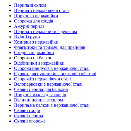
Перила зі склом
Перила з нержавіючої сталі
Поручні з нержавійки
Огорожа для сходів
Ажурні перила
Перила з нержавійки з деревом
Вхідні групи
Козирки з нержавійки
Флагштоки та тримачі для прапорів
Сходи з нержавійки
Огорожа на балкон
Відбійники з нержавійки
Огорожі пандусів з нержавіючої сталі
Сушки для рушників з нержавіючої сталі
Огорожі з нержавіючої сталі
Велопарковки з нержавіючої сталі
Скляні перила для балкона
Поручні зі скла для сходів
Вуличні перила зі склом
Перила на балкон з нержавіючої сталі
Скляні сходи
Скляні перила
Скляні огорожі