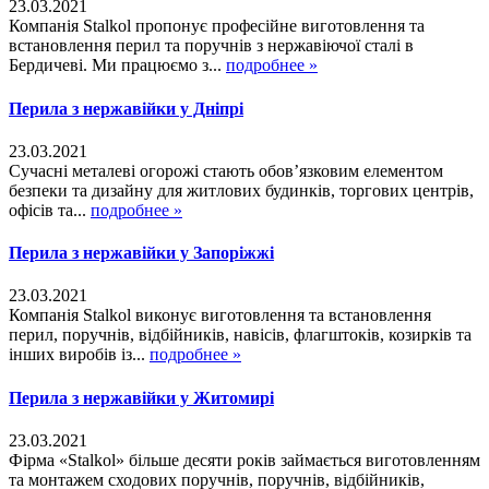
23.03.2021
Компанія Stalkol пропонує професійне виготовлення та
встановлення перил та поручнів з нержавіючої сталі в
Бердичеві. Ми працюємо з...
подробнее »
Перила з нержавійки у Дніпрі
23.03.2021
Сучасні металеві огорожі стають обов’язковим елементом
безпеки та дизайну для житлових будинків, торгових центрів,
офісів та...
подробнее »
Перила з нержавійки у Запоріжжі
23.03.2021
Компанія Stalkol виконує виготовлення та встановлення
перил, поручнів, відбійників, навісів, флагштоків, козирків та
інших виробів із...
подробнее »
Перила з нержавійки у Житомирі
23.03.2021
Фірма «Stalkol» більше десяти років займається виготовленням
та монтажем сходових поручнів, поручнів, відбійників,