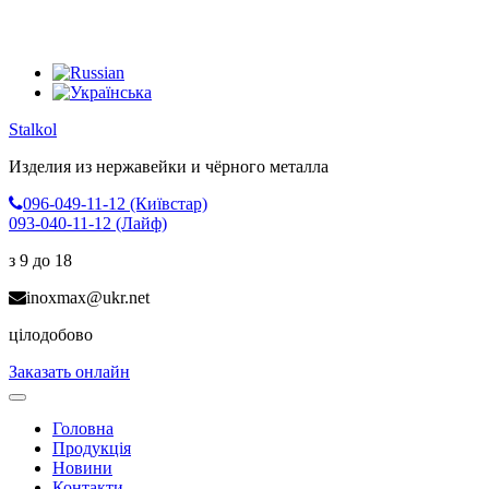
Stalkol
Изделия из нержавейки
и чёрного металла
096-049-11-12 (Київстар)
093-040-11-12 (Лайф)
з 9 до 18
inoxmax@ukr.net
цілодобово
Заказать онлайн
Toggle
navigation
Головна
Продукція
Новини
Контакти