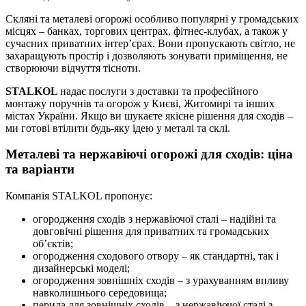
Скляні та металеві огорожі особливо популярні у громадських
місцях – банках, торгових центрах, фітнес-клубах, а також у
сучасних приватних інтер’єрах. Вони пропускають світло, не
захаращують простір і дозволяють зонувати приміщення, не
створюючи відчуття тісноти.
STALKOL
надає послуги з доставки та професійного
монтажу поручнів та огорож у Києві, Житомирі та інших
містах України. Якщо ви шукаєте якісне рішення для сходів –
ми готові втілити будь-яку ідею у металі та склі.
Металеві та нержавіючі огорожі для сходів: ціна
та варіанти
Компанія STALKOL пропонує:
огородження сходів з нержавіючої сталі
– надійні та
довговічні рішення для приватних та громадських
об’єктів;
огородження сходового отвору
– як стандартні, так і
дизайнерські моделі;
огородження зовнішніх сходів
– з урахуванням впливу
навколишнього середовища;
перила для зовнішніх сходів
– з нержавіючої сталі з