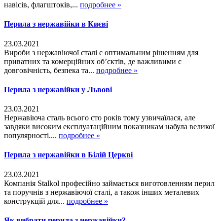
навісів, флагштоків,...
подробнее »
Перила з нержавійки в Києві
23.03.2021
Вироби з нержавіючої сталі є оптимальним рішенням для
приватних та комерційних об’єктів, де важливими є
довговічність, безпека та...
подробнее »
Перила з нержавійки у Львові
23.03.2021
Нержавіюча сталь всього сто років тому узвичаїлася, але
завдяки високим експлуатаційним показникам набула великої
популярності....
подробнее »
Перила з нержавійки в Білій Церкві
23.03.2021
Компанія Stalkol професійно займається виготовленням перил
та поручнів з нержавіючої сталі, а також інших металевих
конструкцій для...
подробнее »
Як вибрати перила з нержавійки?