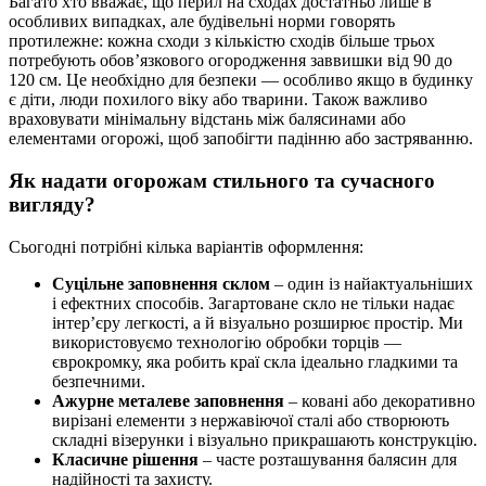
Багато хто вважає, що перил на сходах достатньо лише в
особливих випадках, але будівельні норми говорять
протилежне: кожна сходи з кількістю сходів більше трьох
потребують обов’язкового огородження заввишки від 90 до
120 см. Це необхідно для безпеки — особливо якщо в будинку
є діти, люди похилого віку або тварини. Також важливо
враховувати мінімальну відстань між балясинами або
елементами огорожі, щоб запобігти падінню або застряванню.
Як надати огорожам стильного та сучасного
вигляду?
Сьогодні потрібні кілька варіантів оформлення:
Суцільне заповнення склом
– один із найактуальніших
і ефектних способів. Загартоване скло не тільки надає
інтер’єру легкості, а й візуально розширює простір. Ми
використовуємо технологію обробки торців —
єврокромку, яка робить краї скла ідеально гладкими та
безпечними.
Ажурне металеве заповнення
– ковані або декоративно
вирізані елементи з нержавіючої сталі або створюють
складні візерунки і візуально прикрашають конструкцію.
Класичне рішення
– часте розташування балясин для
надійності та захисту.