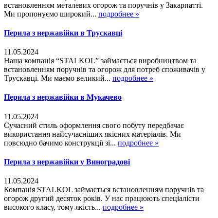
встановленням металевих огорож та поручнів у Закарпатті.
Ми пропонуємо широкий...
подробнее »
Перила з нержавійки в Трускавці
11.05.2024
Наша компанія “STALKOL” займається виробництвом та
встановленням поручнів та огорож для потреб споживачів у
Трускавці. Ми маємо великий...
подробнее »
Перила з нержавійки в Мукачево
11.05.2024
Сучасний стиль оформлення свого побуту передбачає
використання найсучасніших якісних матеріалів. Ми
повсюдно бачимо конструкції зі...
подробнее »
Перила з нержавійки у Виноградові
11.05.2024
Компанія STALKOL займається встановленням поручнів та
огорож другий десяток років. У нас працюють спеціалісти
високого класу, тому якість...
подробнее »