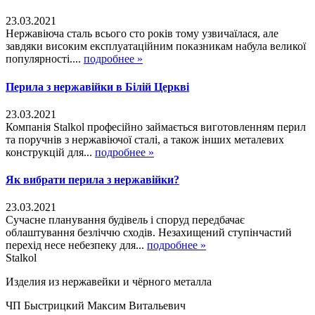
23.03.2021
Нержавіюча сталь всього сто років тому узвичаїлася, але
завдяки високим експлуатаційним показникам набула великої
популярності....
подробнее »
Перила з нержавійки в Білій Церкві
23.03.2021
Компанія Stalkol професійно займається виготовленням перил
та поручнів з нержавіючої сталі, а також інших металевих
конструкцій для...
подробнее »
Як вибрати перила з нержавійки?
23.03.2021
Сучасне планування будівель і споруд передбачає
облаштування безліччю сходів. Незахищений ступінчастий
перехід несе небезпеку для...
подробнее »
Stalkol
Изделия из нержавейки
и чёрного металла
ЧП Быстрицкий Максим Витальевич