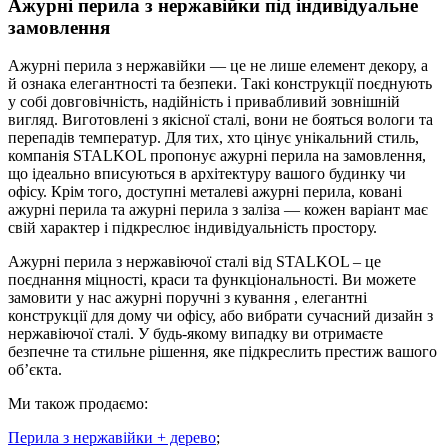
Ажурні перила з нержавійки під індивідуальне
замовлення
Ажурні перила з нержавійки — це не лише елемент декору, а
й ознака елегантності та безпеки. Такі конструкції поєднують
у собі довговічність, надійність і привабливий зовнішній
вигляд. Виготовлені з якісної сталі, вони не бояться вологи та
перепадів температур. Для тих, хто цінує унікальний стиль,
компанія STALKOL пропонує ажурні перила на замовлення,
що ідеально вписуються в архітектуру вашого будинку чи
офісу. Крім того, доступні металеві ажурні перила, ковані
ажурні перила та ажурні перила з заліза — кожен варіант має
свій характер і підкреслює індивідуальність простору.
Ажурні перила з нержавіючої сталі
від STALKOL – це
поєднання міцності, краси та функціональності. Ви можете
замовити у нас
ажурні поручні з кування
, елегантні
конструкції для дому чи офісу, або вибрати сучасний дизайн з
нержавіючої сталі. У будь-якому випадку ви отримаєте
безпечне та стильне рішення, яке підкреслить престиж вашого
об’єкта.
Ми також продаємо:
Перила з нержавійки + дерево
;