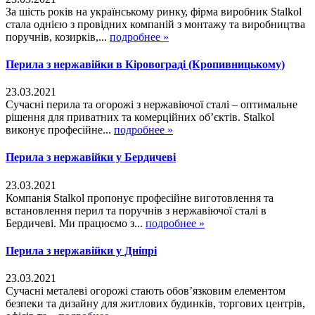
За шість років на українському ринку, фірма виробник Stalkol
стала однією з провідних компаній з монтажу та виробництва
поручнів, козирків,...
подробнее »
Перила з нержавійки в Кіровограді (Кропивницькому)
23.03.2021
Сучасні перила та огорожі з нержавіючої сталі – оптимальне
рішення для приватних та комерційних об’єктів. Stalkol
виконує професійне...
подробнее »
Перила з нержавійки у Бердичеві
23.03.2021
Компанія Stalkol пропонує професійне виготовлення та
встановлення перил та поручнів з нержавіючої сталі в
Бердичеві. Ми працюємо з...
подробнее »
Перила з нержавійки у Дніпрі
23.03.2021
Сучасні металеві огорожі стають обов’язковим елементом
безпеки та дизайну для житлових будинків, торгових центрів,