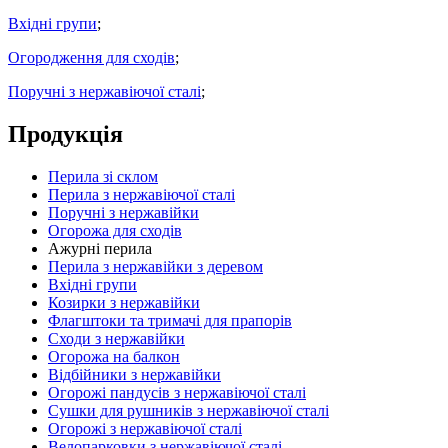
Вхідні групи
;
Огородження для сходів
;
Поручні з нержавіючої сталі
;
Продукція
Перила зі склом
Перила з нержавіючої сталі
Поручні з нержавійки
Огорожа для сходів
Ажурні перила
Перила з нержавійки з деревом
Вхідні групи
Козирки з нержавійки
Флагштоки та тримачі для прапорів
Сходи з нержавійки
Огорожа на балкон
Відбійники з нержавійки
Огорожі пандусів з нержавіючої сталі
Сушки для рушників з нержавіючої сталі
Огорожі з нержавіючої сталі
Велопарковки з нержавіючої сталі