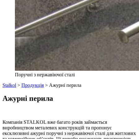
Поручні з нержавіючої сталі
Stalkol
>
Продукція
>
Ажурні перила
Ажурні перила
Компанія STALKOL вже багато років займається
виробництвом металевих конструкцій та пропонує
ексклюзивні ажурні поручні з нержавіючої сталі для житлових
та комерційних об’єктів. Ці вироби поєднують практичність,