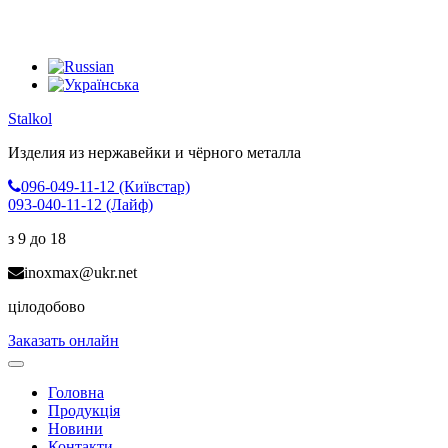
Stalkol
Изделия из нержавейки
и чёрного металла
096-049-11-12 (Київстар)
093-040-11-12 (Лайф)
з 9 до 18
inoxmax@ukr.net
цілодобово
Заказать онлайн
Toggle
navigation
Головна
Продукція
Новини
Контакти