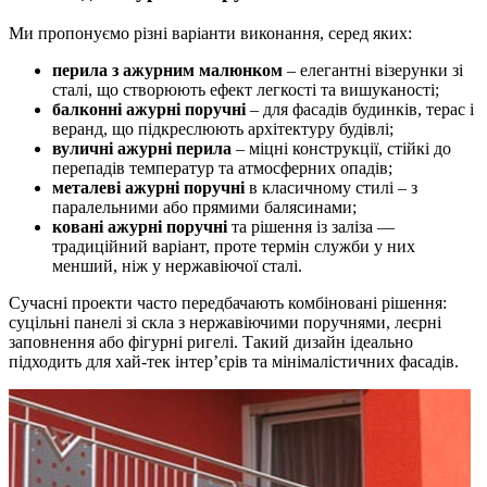
Ми пропонуємо різні варіанти виконання, серед яких:
перила з ажурним малюнком
– елегантні візерунки зі
сталі, що створюють ефект легкості та вишуканості;
балконні ажурні поручні
– для фасадів будинків, терас і
веранд, що підкреслюють архітектуру будівлі;
вуличні ажурні перила
– міцні конструкції, стійкі до
перепадів температур та атмосферних опадів;
металеві ажурні поручні
в класичному стилі – з
паралельними або прямими балясинами;
ковані ажурні поручні
та рішення із заліза —
традиційний варіант, проте термін служби у них
менший, ніж у нержавіючої сталі.
Сучасні проекти часто передбачають комбіновані рішення:
суцільні панелі зі скла з нержавіючими поручнями, леєрні
заповнення або фігурні ригелі. Такий дизайн ідеально
підходить для хай-тек інтер’єрів та мінімалістичних фасадів.