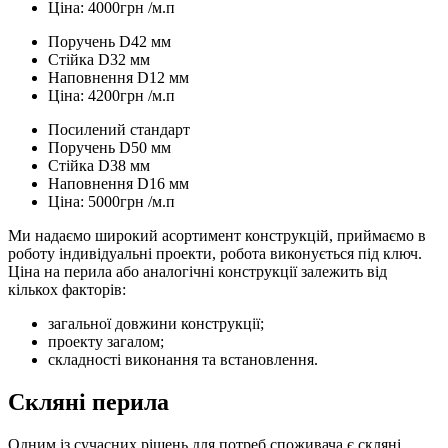
Ціна: 4000грн /м.п
Поручень D42 мм
Стійка D32 мм
Наповнення D12 мм
Ціна: 4200грн /м.п
Посилений стандарт
Поручень D50 мм
Стійка D38 мм
Наповнення D16 мм
Ціна: 5000грн /м.п
Ми надаємо широкий асортимент конструкцій, приймаємо в
роботу індивідуальні проекти, робота виконується під ключ.
Ціна на перила або аналогічні конструкції залежить від
кількох факторів:
загальної довжини конструкції;
проекту загалом;
складності виконання та встановлення.
Скляні перила
Одним із сучасних рішень для потреб споживача є скляні