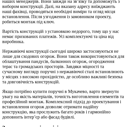
наших менеджерів. Вони завжди на зв’язку та допоможуть з
вибором конструкції. Далі, на вказану адресу виїжджають
наші фахівці, проводяться необхідні виміри та огляд місця
встановлення. Після узгодження із замовником проекту,
робиться монтаж під ключ.
Вартість конструкцій з установкою недорого, тому що у нас
немає прихованих платежів. Усі комплектуючі та ціна від
виробника.
Нержавіючі конструкції сьогодні широко застосовуються не
лише для сходових огорож. Вони також використовуються для
облаштування пандусів, балконних огорож, огородження
терас та громадських просторів. Завдяки міцності та
сучасному вигляду поручні з нержавіючої сталі встановлюють
у місцях з високою прохідністю, де особливо важливі безпека
та довговічність конструкцій.
Якщо потрібно купити поручні в Мукачево, варто звернути
увагу на якість матеріалів, точність виготовлення елементів та
професійний монтаж. Комплексний підхід до проектування і
встановлення огорож дозволяє отримати надійну
конструкцію, яка прослужить багато років і гармонійно
доповнить інтер’єр або фасад будівлі.