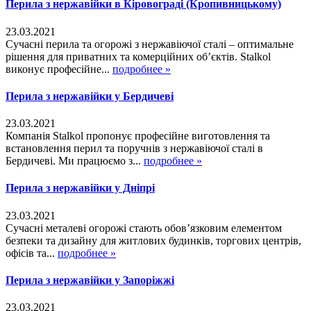
Перила з нержавійки в Кіровограді (Кропивницькому)
23.03.2021
Сучасні перила та огорожі з нержавіючої сталі – оптимальне
рішення для приватних та комерційних об’єктів. Stalkol
виконує професійне...
подробнее »
Перила з нержавійки у Бердичеві
23.03.2021
Компанія Stalkol пропонує професійне виготовлення та
встановлення перил та поручнів з нержавіючої сталі в
Бердичеві. Ми працюємо з...
подробнее »
Перила з нержавійки у Дніпрі
23.03.2021
Сучасні металеві огорожі стають обов’язковим елементом
безпеки та дизайну для житлових будинків, торгових центрів,
офісів та...
подробнее »
Перила з нержавійки у Запоріжжі
23.03.2021