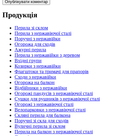
Продукція
Перила зі склом
Перила з нержавіючої сталі
Поручні з нержавійки
Огорожа для сходів
Ажурні перила
Перила з нержавійки з деревом
Вхідні групи
Козирки з нержавійки
Флагштоки та тримачі для прапорів
Сходи з нержавійки
Огорожа на балкон
Відбійники з нержавійки
Огорожі пандусів з нержавіючої сталі
Сушки для рушників з нержавіючої сталі
Огорожі з нержавіючої сталі
Велопарковки з нержавіючої сталі
Скляні перила для балкона
Поручні зі скла для сходів
Вуличні перила зі склом
Перила на балкон з нержавіючої сталі