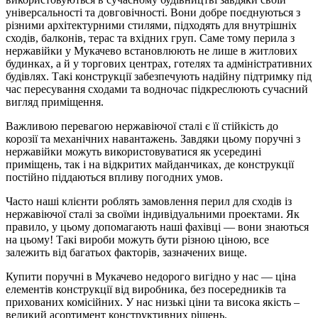
універсальності та довговічності. Вони добре поєднуються з
різними архітектурними стилями, підходять для внутрішніх
сходів, балконів, терас та вхідних груп. Саме тому перила з
нержавійки у Мукачево встановлюють не лише в житлових
будинках, а й у торгових центрах, готелях та адміністративних
будівлях. Такі конструкції забезпечують надійну підтримку під
час пересування сходами та водночас підкреслюють сучасний
вигляд приміщення.
Важливою перевагою нержавіючої сталі є її стійкість до
корозії та механічних навантажень. Завдяки цьому поручні з
нержавійки можуть використовуватися як усередині
приміщень, так і на відкритих майданчиках, де конструкції
постійно піддаються впливу погодних умов.
Часто наші клієнти роблять замовлення перил для сходів із
нержавіючої сталі за своїми індивідуальними проектами. Як
правило, у цьому допомагають наші фахівці — вони знаються
на цьому! Такі вироби можуть бути різною ціною, все
залежить від багатьох факторів, зазначених вище.
Купити поручні в Мукачево недорого вигідно у нас — ціна
елементів конструкції від виробника, без посередників та
прихованих комісійних. У нас низькі ціни та висока якість –
великий асортимент конструктивних рішень.