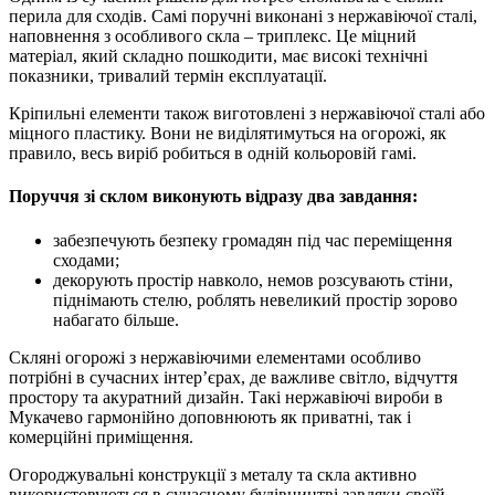
перила для сходів. Самі поручні виконані з нержавіючої сталі,
наповнення з особливого скла – триплекс. Це міцний
матеріал, який складно пошкодити, має високі технічні
показники, тривалий термін експлуатації.
Кріпильні елементи також виготовлені з нержавіючої сталі або
міцного пластику. Вони не виділятимуться на огорожі, як
правило, весь виріб робиться в одній кольоровій гамі.
Поруччя зі склом виконують відразу два завдання:
забезпечують безпеку громадян під час переміщення
сходами;
декорують простір навколо, немов розсувають стіни,
піднімають стелю, роблять невеликий простір зорово
набагато більше.
Скляні огорожі з нержавіючими елементами особливо
потрібні в сучасних інтер’єрах, де важливе світло, відчуття
простору та акуратний дизайн. Такі нержавіючі вироби в
Мукачево гармонійно доповнюють як приватні, так і
комерційні приміщення.
Огороджувальні конструкції з металу та скла активно
використовуються в сучасному будівництві завдяки своїй