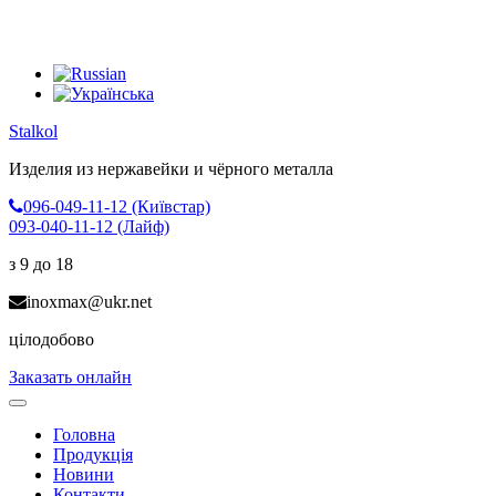
Stalkol
Изделия из нержавейки
и чёрного металла
096-049-11-12 (Київстар)
093-040-11-12 (Лайф)
з 9 до 18
inoxmax@ukr.net
цілодобово
Заказать онлайн
Toggle
navigation
Головна
Продукція
Новини
Контакти